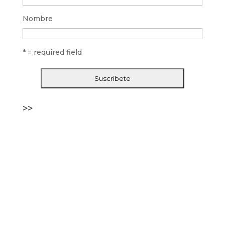
Nombre
* = required field
>>