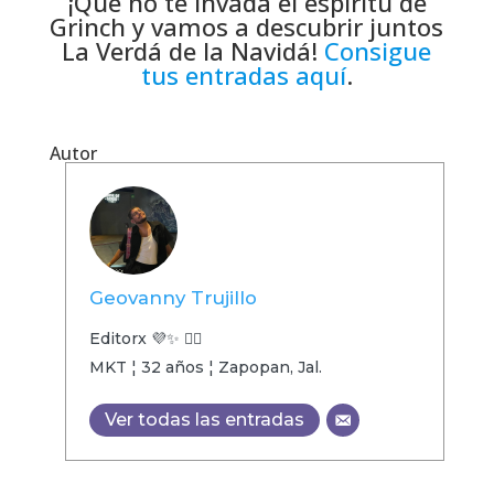
¡Que no te invada el espíritu de
Grinch y vamos a descubrir juntos
La Verdá de la Navidá!
Consigue
tus entradas aquí
.
Autor
Geovanny Trujillo
Editorx 💜✨ 🏳️‍🌈
MKT ¦ 32 años ¦ Zapopan, Jal.
Ver todas las entradas