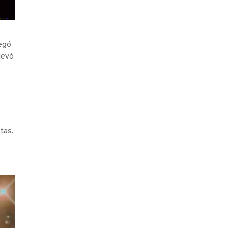
negó
levó
tas.