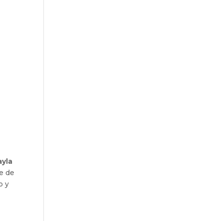
ayla
ue de
o y