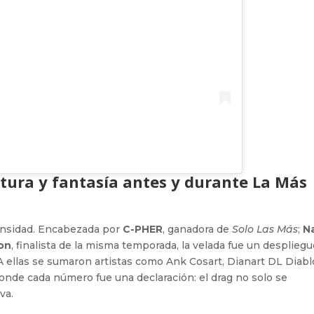
ltura y fantasía antes y durante La Más
ensidad. Encabezada por
C-PHER
, ganadora de
Solo Las Más
;
N
on
, finalista de la misma temporada, la velada fue un desplieg
. A ellas se sumaron artistas como Ank Cosart, Dianart DL Diabl
nde cada número fue una declaración: el drag no solo se
va.