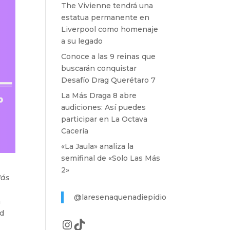
The Vivienne tendrá una
estatua permanente en
Liverpool como homenaje
a su legado
Conoce a las 9 reinas que
buscarán conquistar
Desafío Drag Querétaro 7
La Más Draga 8 abre
audiciones: Así puedes
participar en La Octava
Cacería
«La Jaula» analiza la
semifinal de «Solo Las Más
2»
Más
@laresenaquenadiepidio
a
ad
Instagram
TikTok