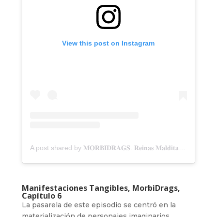
View this post on Instagram
A post shared by 𝐌𝐎𝐑𝐁𝐈𝐃𝐑𝐀𝐆𝐒: 𝐑𝐞𝐢𝐧𝐚𝐬 𝐌𝐚𝐥𝐝𝐢𝐭𝐚𝐬 (@morbidragsreinasmalditas)
Manifestaciones Tangibles, MorbiDrags,
Capítulo 6
La pasarela de este episodio se centró en la
materialización de personajes imaginarios