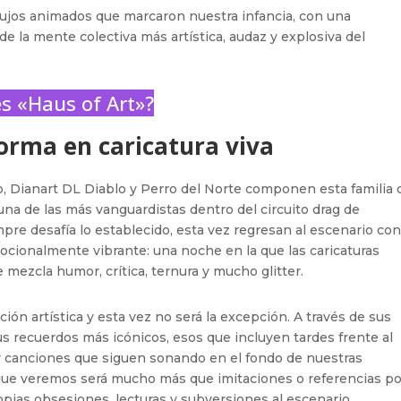
ibujos animados que marcaron nuestra infancia, con una
de la mente colectiva más artística, audaz y explosiva del
s «Haus of Art»?
forma en caricatura viva
, Dianart DL Diablo y Perro del Norte componen esta familia 
na de las más vanguardistas dentro del circuito drag de
re desafía lo establecido, esta vez regresan al escenario co
ocionalmente vibrante: una noche en la que las caricaturas
 mezcla humor, crítica, ternura y mucho glitter.
ión artística y esta vez no será la excepción. A través de sus
us recuerdos más icónicos, esos que incluyen tardes frente al
 y canciones que siguen sonando en el fondo de nuestras
que veremos será mucho más que imitaciones o referencias po
ropias obsesiones, lecturas y subversiones al escenario,