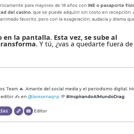
á únicamente para mayores de 18 años con
INE o pasaporte físi
tad del casino
, que se puede adquirir sin costo en recepción. 
 animado favorito, pero con la exageración, audacia y drama qu
 en la pantalla. Esta vez, se sube al
 transforma.
Y tú, ¿vas a quedarte fuera de
xs Team 🔥. Amante del social media y el periodismo digital. M
y editor ✍️ en
@laresenaqnp
💜
#InspirandoAlMundoDrag
adas
Editor