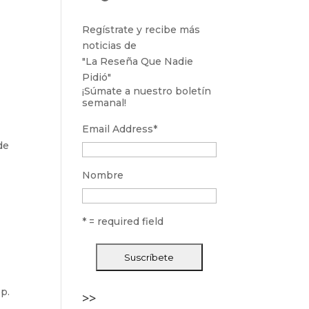
Regístrate y recibe más
noticias de
"La Reseña Que Nadie
Pidió"
¡Súmate a nuestro boletín
semanal!
Email Address
*
de
Nombre
n
* = required field
p.
>>