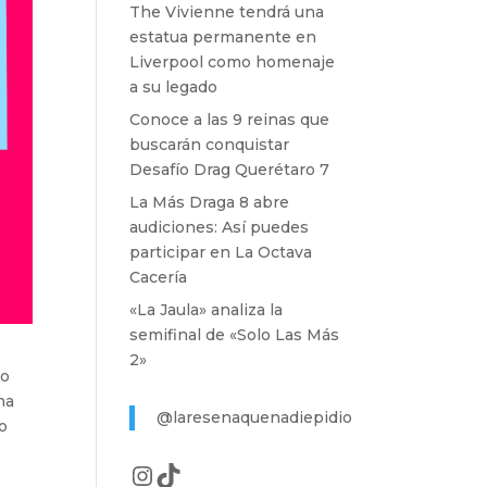
The Vivienne tendrá una
estatua permanente en
Liverpool como homenaje
a su legado
Conoce a las 9 reinas que
buscarán conquistar
Desafío Drag Querétaro 7
La Más Draga 8 abre
audiciones: Así puedes
participar en La Octava
Cacería
«La Jaula» analiza la
semifinal de «Solo Las Más
2»
mo
na
@laresenaquenadiepidio
do
Instagram
TikTok