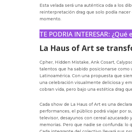
Esta velada será una auténtica oda a los d
reinterpretación drag que solo podía nacer 
momento.
TE PODRIA INTERESAR:
¿Qué e
La Haus of Art se trans
Cpher, Hidden Mistake, Ank Cosart, Calypso
talentos que ha sabido posicionarse como u
Latinoamérica. Con una propuesta que siemp
una celebración visualmente deliciosa y em
cobran vida, pero bajo una estética drag que
Cada show de La Haus of Art es una declarac
performances, el público podrá viajar por s
televisor, desayunos con cereal azucarado
memorias. Pero que nadie se confunda: lo 
Cada integrante del colectivo llevará sus p