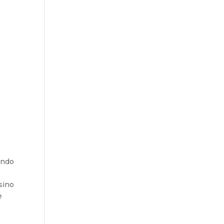
ando
sino
e