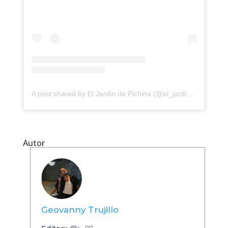
A post shared by El Jardin de Pichina (@el_jardin_de_pichina)
Autor
Geovanny Trujillo