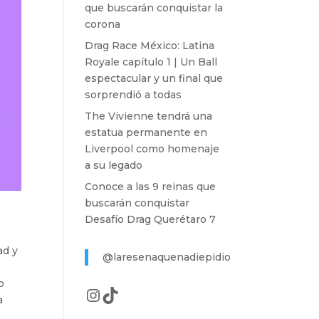
que buscarán conquistar la
corona
Drag Race México: Latina
Royale capítulo 1 | Un Ball
espectacular y un final que
sorprendió a todas
The Vivienne tendrá una
estatua permanente en
Liverpool como homenaje
a su legado
Conoce a las 9 reinas que
buscarán conquistar
Desafío Drag Querétaro 7
ad y
@laresenaquenadiepidio
o
Instagram
TikTok
a