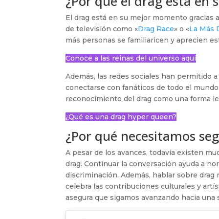
¿Por qué el drag esta en
El drag está en su mejor momento gracias a 
de televisión como «
Drag Race
» o «
La Más 
más personas se familiaricen y aprecien est
Conoce a las reinas del universo aquí
Además, las redes sociales han permitido a 
conectarse con fanáticos de todo el mundo.
reconocimiento del drag como una forma leg
¿Qué es una drag hyper queen?
¿Por qué necesitamos seg
A pesar de los avances, todavía existen mu
drag. Continuar la conversación ayuda a nor
discriminación. Además, hablar sobre drag r
celebra las contribuciones culturales y artí
asegura que sigamos avanzando hacia una so