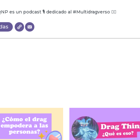
 es un podcast 🎙 dedicado al #Multidragverso 🏳️‍🌈
adas