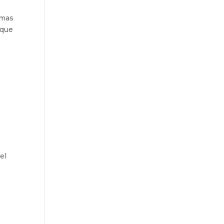
amas
 que
el