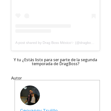
A post shared by Drag Boss México✨ (@dragbossmexico)
Y tu ¿Estás listx para ser parte de la segunda
temporada de DragBoss?
Autor
Geovanny Trujillo