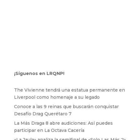
¡Síguenos en LRQNP!
The Vivienne tendrá una estatua permanente en
Liverpool como homenaje a su legado
Conoce a las 9 reinas que buscarán conquistar
Desafío Drag Querétaro 7
La Más Draga 8 abre audiciones: Así puedes
participar en La Octava Cacería
«La Jaula» analiza la semifinal de «Solo Las Más 2»