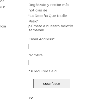
 de
Regístrate y recibe más
bre
noticias de
"La Reseña Que Nadie
Pidió"
¡Súmate a nuestro boletín
ncia
semanal!
Email Address
*
Nombre
* = required field
>>