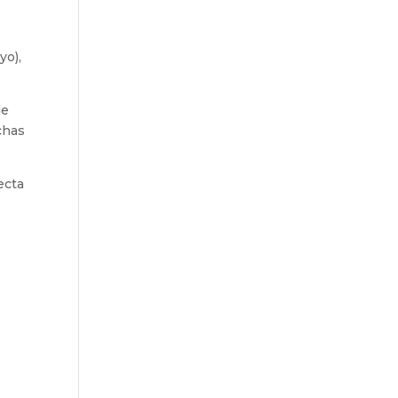
yo),
de
chas
ecta