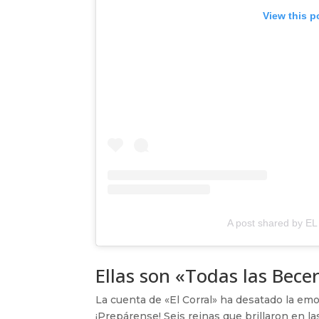
View this p
A post shared by E
Ellas son «Todas las Bece
La cuenta de «El Corral» ha desatado la em
¡Prepárense! Seis reinas que brillaron en l