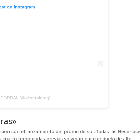
ost on Instagram
L CORRAL (@elcorraldrag)
rras»
oción con el lanzamiento del promo de su «Todas las Becerras»
as cuatro temporadas previas volverán para un duelo de alto