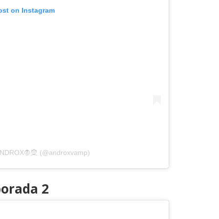
ost on Instagram
 ANDROX🧛🧝 (@androxvamp)
porada 2