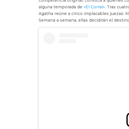
competencia original, convoca a quienes c
alguna temporada de
«El Corral»
. Tras cuat
Agatha reúne a cinco implacables juezas: Kha
Semana a semana, ellas decidirán el destin