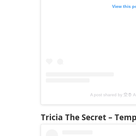
View this p
A post shared by 🧝
Tricia The Secret – Tem