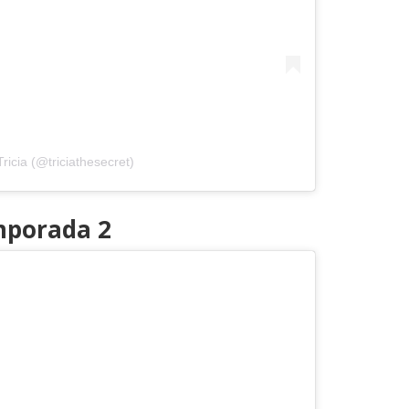
ricia (@triciathesecret)
mporada 2