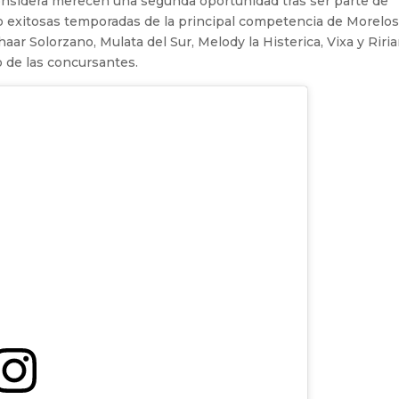
onsidera merecen una segunda oportunidad tras ser parte de
ro exitosas temporadas de la principal competencia de Morelos
ar Solorzano, Mulata del Sur, Melody la Histerica, Vixa y Riria
o de las concursantes.