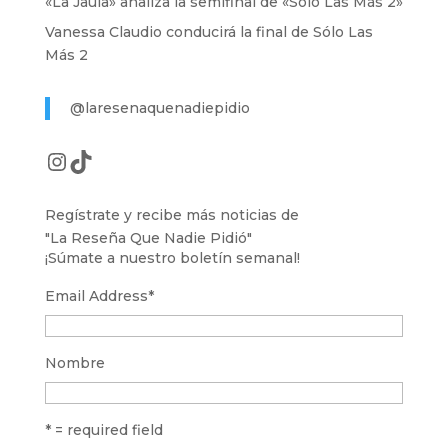
«La Jaula» analiza la semifinal de «Solo Las Más 2»
Vanessa Claudio conducirá la final de Sólo Las
Más 2
@laresenaquenadiepidio
Instagram
TikTok
Regístrate y recibe más noticias de
"La Reseña Que Nadie Pidió"
¡Súmate a nuestro boletín semanal!
Email Address
*
Nombre
* = required field