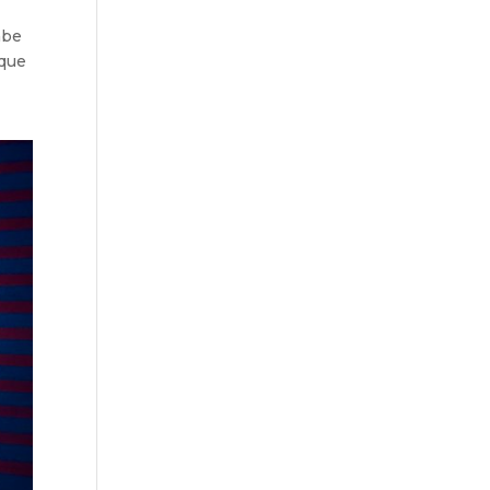
abe
 que