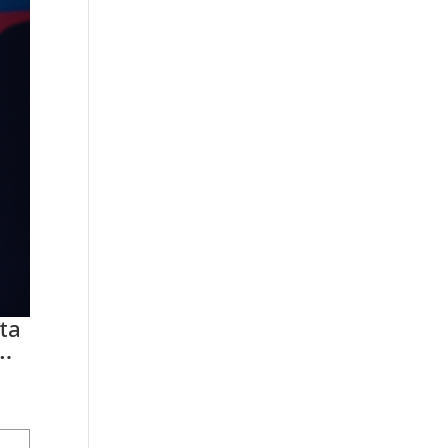
ta
z…