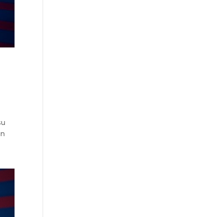
su
un