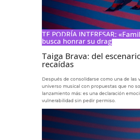
TE PODRÍA INTERESAR:
«Famil
busca honrar su drag
Taiga Brava: del escenari
recaídas
Después de consolidarse como una de las v
universo musical con propuestas que no sol
lanzamiento más: es una declaración emoci
vulnerabilidad sin pedir permiso.