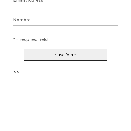
Email Address
*
Nombre
* = required field
>>