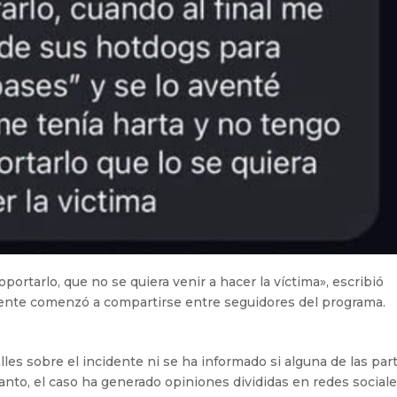
portarlo, que no se quiera venir a hacer la víctima», escribió
nte comenzó a compartirse entre seguidores del programa.
s sobre el incidente ni se ha informado si alguna de las par
nto, el caso ha generado opiniones divididas en redes sociale