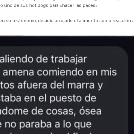
ió uno de sus hot dogs para «hacer las paces».
su testimonio, decidió arrojarle el alimento como reacción a