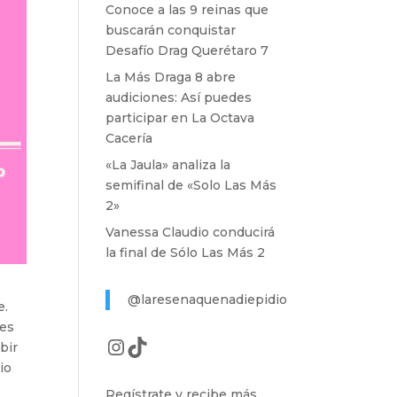
Conoce a las 9 reinas que
buscarán conquistar
Desafío Drag Querétaro 7
La Más Draga 8 abre
audiciones: Así puedes
participar en La Octava
Cacería
«La Jaula» analiza la
semifinal de «Solo Las Más
2»
Vanessa Claudio conducirá
la final de Sólo Las Más 2
@laresenaquenadiepidio
e.
des
Instagram
TikTok
bir
io
Regístrate y recibe más