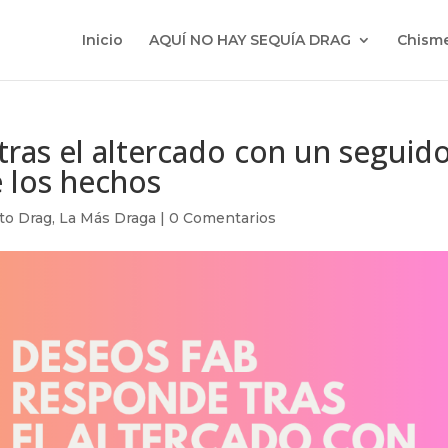
Inicio
AQUÍ NO HAY SEQUÍA DRAG
Chisme
ras el altercado con un seguid
e los hechos
to Drag
,
La Más Draga
|
0 Comentarios