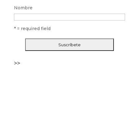
Nombre
* = required field
>>