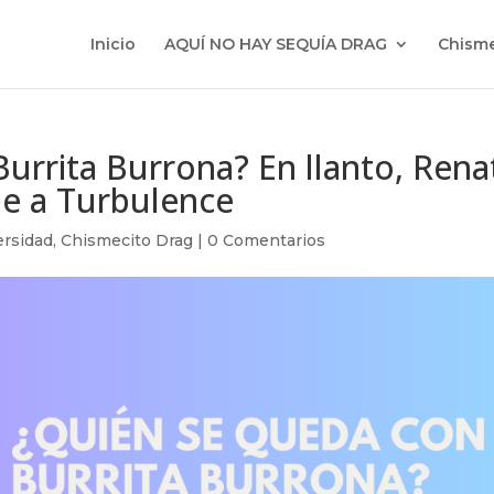
Inicio
AQUÍ NO HAY SEQUÍA DRAG
Chisme
urrita Burrona? En llanto, Rena
e a Turbulence
rsidad
,
Chismecito Drag
|
0 Comentarios