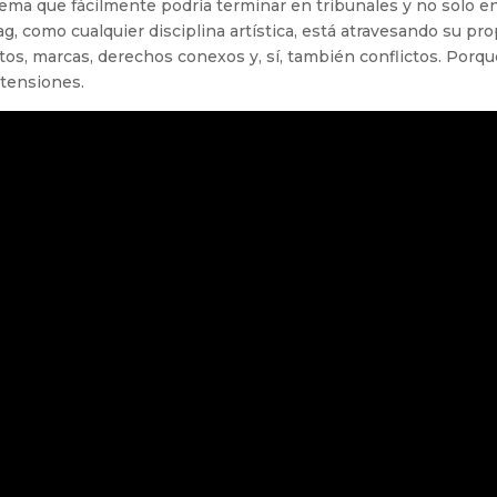
tema que fácilmente podría terminar en tribunales y no solo e
rag, como cualquier disciplina artística, está atravesando su pro
atos, marcas, derechos conexos y, sí, también conflictos. Porq
 tensiones.