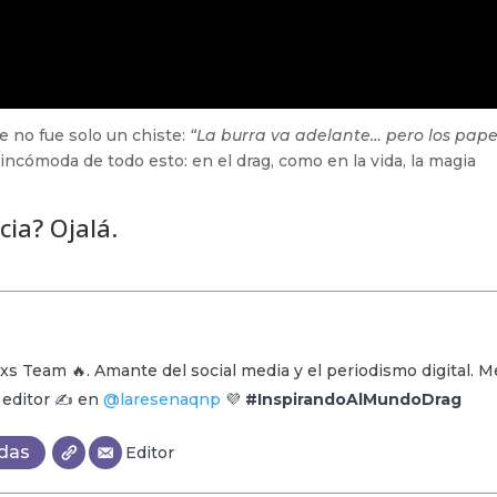
ire no fue solo un chiste:
“La burra va adelante… pero los pape
n incómoda de todo esto: en el drag, como en la vida, la magia
cia? Ojalá.
xs Team 🔥. Amante del social media y el periodismo digital. M
y editor ✍️ en
@laresenaqnp
💜
#InspirandoAlMundoDrag
adas
Editor