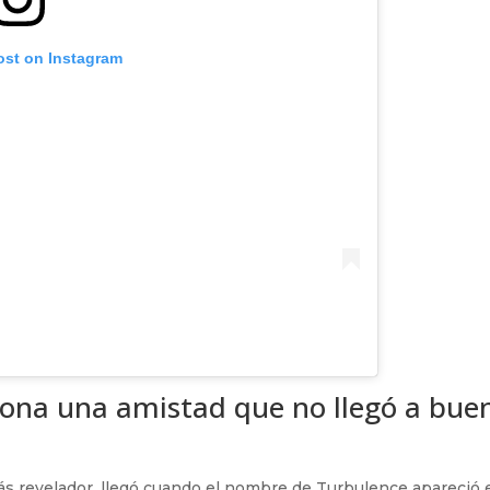
ost on Instagram
rona una amistad que no llegó a bue
 revelador, llegó cuando el nombre de Turbulence apareció 