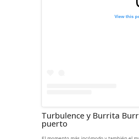
View this p
Turbulence y Burrita Bur
puerto
El momento más incómodo y también el más